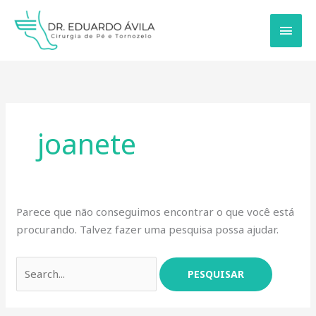
Ir
MEN
para
PRIN
o
conteúdo
Pesquisar
por:
joanete
Parece que não conseguimos encontrar o que você está
procurando. Talvez fazer uma pesquisa possa ajudar.